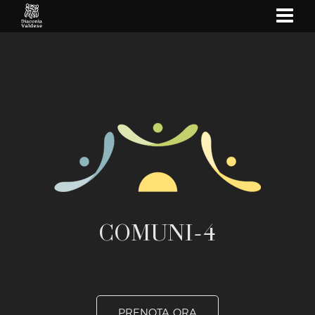
show
navi
COMUNI-4
PRENOTA ORA