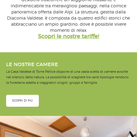
desidera trascorrere un soggiorno rilassante e
indimenticabile tra meravigliosi paesaggi, nella cornice
panoramica offerta dalle Alpi. La struttura, gestita dalla
Diaconia Valdese, è composta da quattro edifici storici che
abbracciano un ampio giardino, dove è possibile vivere
momenti di relax.
Scopri le nostre tariffe!
LE NOSTRE CAMERE
La Casa Valdese di Torre Pellice dispone di una vasta scelta di camere avvolte
nel silenzio della natura. La possibilità di scegliere tra varie tipologie rendono
la foresteria adatta a viaggiatori singoli, gruppi e famiglie.
SCOPRI DI PIÙ