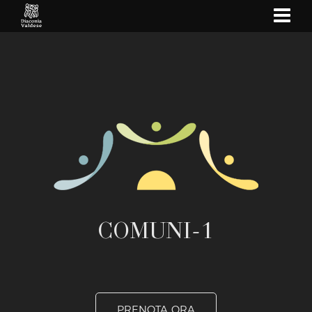
show
navi
COMUNI-1
PRENOTA ORA